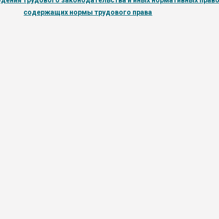
дения трудового законодательства и иных нормативных право
содержащих нормы трудового права