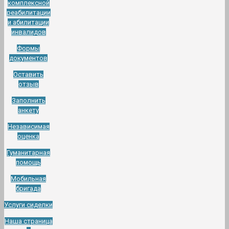
комплексной
реабилитации
и абилитации
инвалидов
Формы
документов
Оставить
отзыв
Заполнить
анкету
Независимая
оценка
Гуманитарная
помощь
Мобильная
бригада
Услуги сиделки
Наша страница