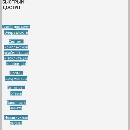
БЫСТРЫЙ
ДОСТУП
Свободно мест
Очередность
Система
комплексной
реабилитации
и абилитации
инвалидов
Формы
документов
Оставить
отзыв
Заполнить
анкету
Независимая
оценка