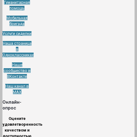
Гуманитарная
помощь
Мобильная
бригада
Услуги сиделки
Наша страница
в
Одноклассниках
Наше
сообщество в
ВКонтакте
Наш канал в
МАХ
Онлайн-
опрос
Оцените
удовлетворенность
качеством и
доступностью