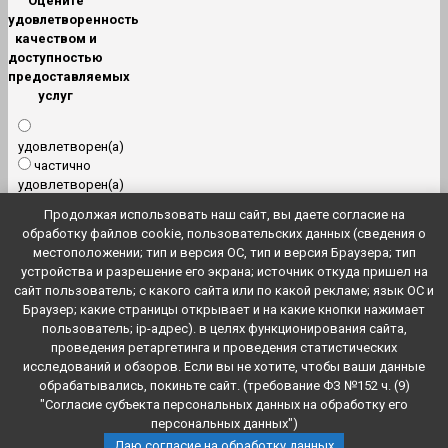
Оцените
удовлетворенность
качеством и
доступностью
предоставляемых
услуг
удовлетворен(а)
частично
удовлетворен(а)
не
Продолжая использовать наш сайт, вы даете согласие на
удовлетворен(а)
обработку файлов cookie, пользовательских данных (сведения о
местоположении; тип и версия ОС, тип и версия Браузера; тип
устройства и разрешение его экрана; источник откуда пришел на
Просмотреть
сайт пользователь; с какого сайта или по какой рекламе; язык ОС и
результаты
Браузер; какие страницы открывает и на какие кнопки нажимает
пользователь; ip-адрес). в целях функционирования сайта,
БЫСТРЫЙ
проведения ретаргетинга и проведения статистических
ПОИСК
исследований и обзоров. Если вы не хотите, чтобы ваши данные
обрабатывались, покиньте сайт. (требование ФЗ №152 ч. (9)
"Согласие субъекта персональных данных на обработку его
© 2018 Колобовский центр социального обслуживания населения.
персональных данных")
Даю согласие на обработку данных