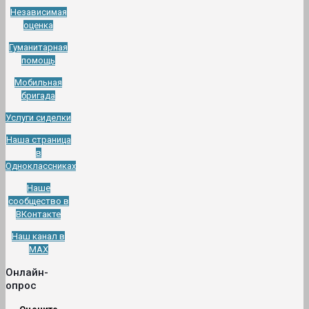
Независимая
оценка
Гуманитарная
помощь
Мобильная
бригада
Услуги сиделки
Наша страница
в
Одноклассниках
Наше
сообщество в
ВКонтакте
Наш канал в
МАХ
Онлайн-
опрос